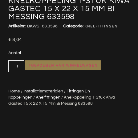
KNELKOPPELING T-STUK KIWA
GASTEC 15 X 22 X 15 MM BI
MESSING 633598
Artikelnr.:
BKWS_63.3598
Categorie:
KNELFITTINGEN
€
8,04
Aantal
TOEVOEGEN AAN WINKELWAGEN
Home
/
Installatiematerialen
/
Fittingen En
Koppelingen
/
Knelfittingen
/ Knelkoppeling T-Stuk Kiwa
Gastec 15 X 22 X 15 Mm Bi Messing 633598