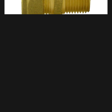
Knelkoppeling Puntstuk Kiwa Gastec 1″ Bu X 28 Mm Messing
633524
€
6,14
TOEVOEGEN AAN WINKELWAGEN