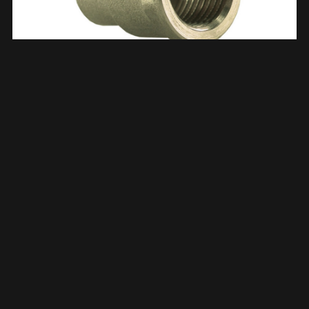
Messing Soldeer Schroefbus 1/2″binnen X15 693568
€
2,35
TOEVOEGEN AAN WINKELWAGEN