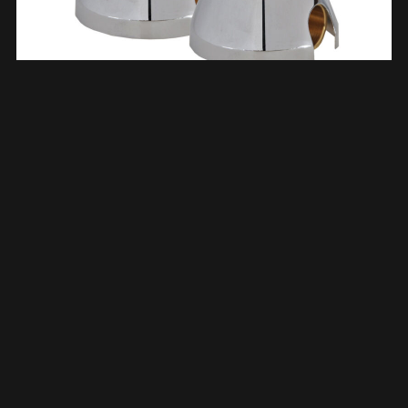
Muurplaatkoppeling 1/2″ X 12 Mm Met Rozetten 2 Stuks
Chroom 693551
€
9,06
TOEVOEGEN AAN WINKELWAGEN