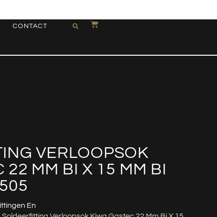
CONTACT
TING VERLOOPSOK
22 MM BI X 15 MM BI
505
ittingen En
 Soldeerfitting Verloopsok Kiwa Gastec 22 Mm Bi X 15