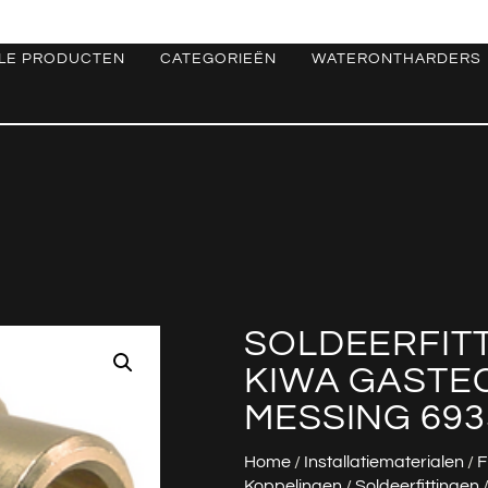
LE PRODUCTEN
CATEGORIEËN
WATERONTHARDERS
SOLDEERFIT
KIWA GASTEC 
MESSING 693
Home
/
Installatiematerialen
/
F
Koppelingen
/
Soldeerfittingen
/