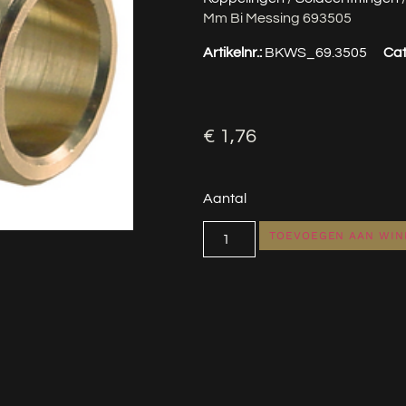
Mm Bi Messing 693505
Artikelnr.:
BKWS_69.3505
Cat
€
1,76
Aantal
TOEVOEGEN AAN WI