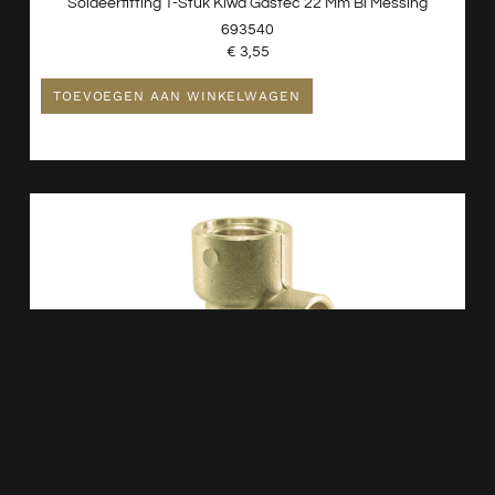
Soldeerfitting T-Stuk Kiwa Gastec 22 Mm Bi Messing
693540
€
3,55
TOEVOEGEN AAN WINKELWAGEN
Messing Soldeer Muurplaat Laag+verhoogde
Aansluiting1/2″x15 693548
€
6,62