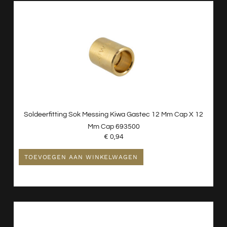
Slangen En Buizen
Wasmachine En Droger Toebehoren
Witgoed Onderdelen
Kranen
Nieuw - Wordt Niet Gebruikt
Radiatoren
Spiegels
Soldeerfitting Sok Messing Kiwa Gastec 12 Mm Cap X 12
Toiletten
Mm Cap 693500
Verlichting
€
0,94
Wastafels
TOEVOEGEN AAN WINKELWAGEN
Waterontharder