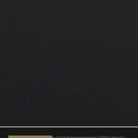
Home
/
Installatiematerialen
/
Fittingen En