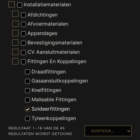
Installatiematerialen
Afdichtingen
Afvoermaterialen
Appendages
Bevestigingsmaterialen
CV Aansluitmaterialen
Fittingen En Koppelingen
Draadfittingen
Gasaansluitkoppelingen
Knelfittingen
Malleable Fittingen
Soldeerfittingen
Tyleenkoppelingen
Gereedschappen
RESULTAAT 1–16 VAN DE 45
RESULTATEN WORDT GETOOND
Kraanonderdelen