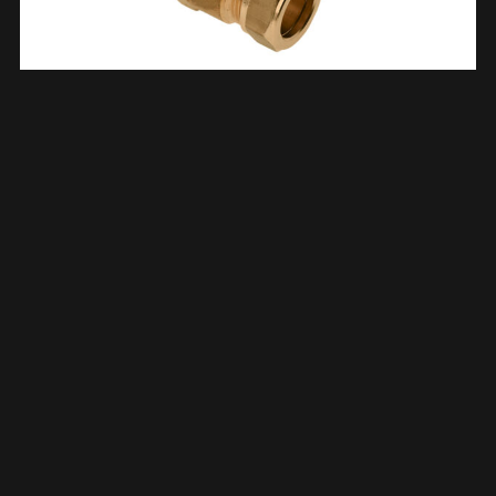
Schroefbus Lang Messing Kiwa Gastec 3/4″ Bi X 15 Mm Knel
633530
€
8,69
TOEVOEGEN AAN WINKELWAGEN